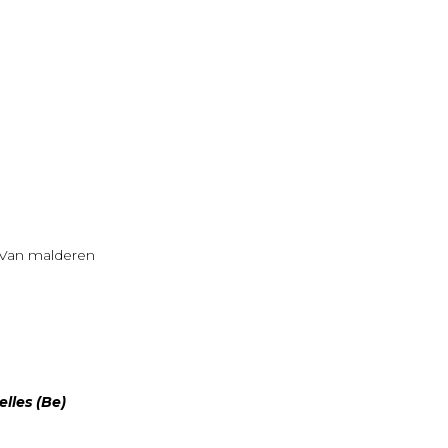
t Van malderen
lles (Be)