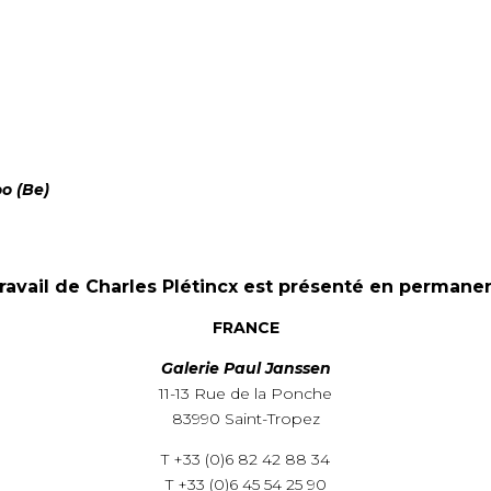
oo (Be)
travail de Charles Plétincx est présenté en permanen
FRANCE
Galerie Paul Janssen
11-13 Rue de la Ponche
83990 Saint-Tropez
T +33 (0)6 82 42 88 34
T +33 (0)6 45 54 25 90